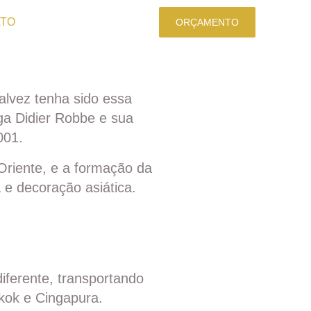
TO
ORÇAMENTO
Talvez tenha sido essa
lga Didier Robbe e sua
001.
 Oriente, e a formação da
e decoração asiática.
iferente, transportando
kok e Cingapura.