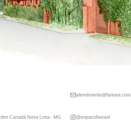
atendimento@fareast.com
rdim Canadá Nova Lima - MG
@espacofareast